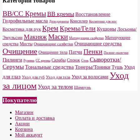
Категории товаров
BB/CC Кремы
BB кремы
Восстановление
Гидрофильные масла
Консилер
Дезодаранты
Косметика для ног
Крем
Кремы/Гели
Кушоны
Косметика для рук
Лосьоны/
Маски
Макияж
Эмульсии
Матирующие
Матирующие салфетки
Очищающие средства
средства
Мисты
Очищающие салфетки
Очищение
Пенки
Патчи
Очищение тела
Пилинг-палочки
Сыворотки/
Пилинги
Скрабы
Спонж
Румяна
СС кремы
Стик
Серумы
Тональные средства
Тонеры/Тоники
Уход
Тушь
Уход
для глаз
Уход за волосами
Уход для губ
Уход для тела
за лицом
Уход за телом
Шампунь
Покупателю
Магазин
Оплата и доставка
Акции
Корзина
Мой аккаунт