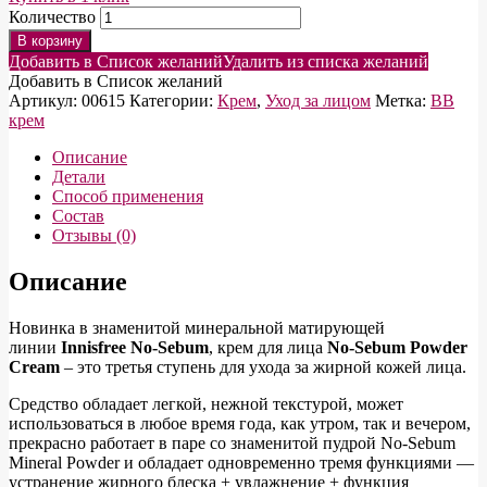
Количество
В корзину
Добавить в Список желаний
Удалить из списка желаний
Добавить в Список желаний
Артикул:
00615
Категории:
Крем
,
Уход за лицом
Метка:
BB
крем
Описание
Детали
Способ применения
Состав
Отзывы (0)
Описание
Новинка в знаменитой минеральной матирующей
линии
Innisfree No-Sebum
, крем для лица
No-Sebum Powder
Cream
– это третья ступень для ухода за жирной кожей лица.
Средство обладает легкой, нежной текстурой, может
использоваться в любое время года, как утром, так и вечером,
прекрасно работает в паре со знаменитой пудрой No-Sebum
Mineral Powder и обладает одновременно тремя функциями —
устранение жирного блеска + увлажнение + функция