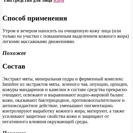
Тип средства для лица
Крем
Способ применения
Утром и вечером наносить на очищенную кожу лица (или
только на участки с повышенным выделением кожного жира)
легкими массажными движениями.
Похожее
Состав
Экстракт мяты
,
минеральная пудра
и фирменный
комплекс
Innisfree
из экстрактов мяты, зеленого чая, опунции, орхидеи,
кожуры мандаринов и камелии в составе средства прекрасно
очищают, освежают и выравнивают водно-жировой баланс
кожи, оказывают бактерицидное, противовоспалительное и
антиоксидантное действие, уменьшают пигментацию,
контролируют выработку кожного жира, матируют, а также
усиливают защитные свойства кожи и защищают от
негативного влияния окружающей среды.