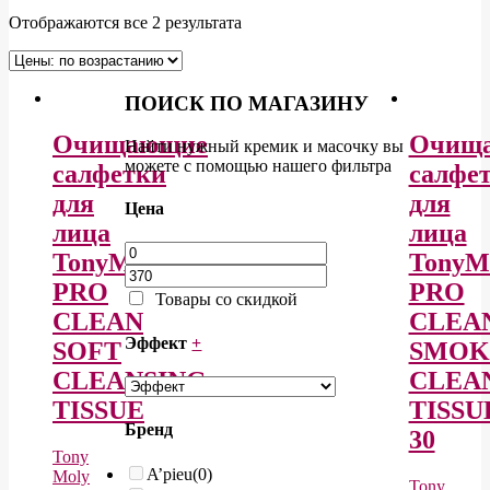
Отображаются все 2 результата
ПОИСК ПО МАГАЗИНУ
Очищающие
Очищ
Найти нужный кремик и масочку вы
можете с помощью нашего фильтра
салфетки
салфе
для
для
Цена
лица
лица
TonyMoly
TonyM
PRO
PRO
Товары со скидкой
CLEAN
CLEA
Эффект
+
SOFT
SMOK
CLEANSING
CLEA
TISSUE
TISSU
Бренд
30
Tony
A’pieu
(0)
Moly
Tony