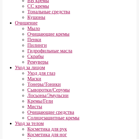
BB кремы
СС кремы
Тональные средства
Кушоны
Очищение
Мыло
Очищающие кремы
Пенки
Пилинги
Гидрофильные масла
Скрабы
Ремуверы
Уход за лицом
Уход для глаз
Маски
Тонеры/Тоники
Сыворотки/Серумы
Лосьоны/Эмульсии
Кремы/Гели
Мисты
Очищающие средства
Солнцезащитные кремы
Уход за телом
Косметика для рук
Косметика для ног