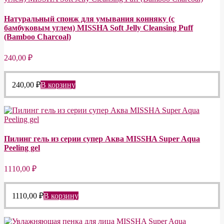
Натуральный спонж для умывания конняку (с
бамбуковым углем) MISSHA Soft Jelly Cleansing Puff
(Bamboo Charcoal)
240,00
₽
240,00
₽
В корзину
Пилинг гель из серии супер Аква MISSHA Super Aqua
Peeling gel
1110,00
₽
1110,00
₽
В корзину