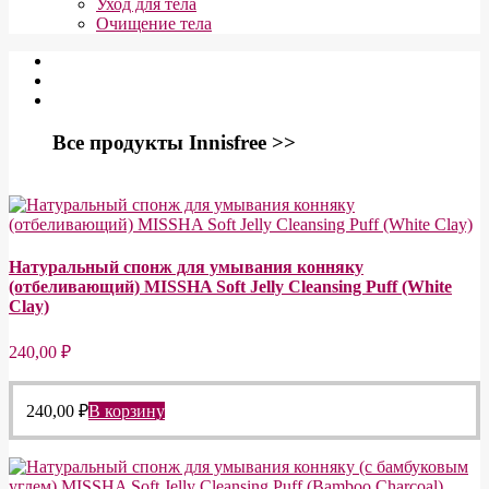
Уход для тела
Очищение тела
Все продукты Innisfree >>
Натуральный спонж для умывания конняку
(отбеливающий) MISSHA Soft Jelly Cleansing Puff (White
Clay)
240,00
₽
240,00
₽
В корзину