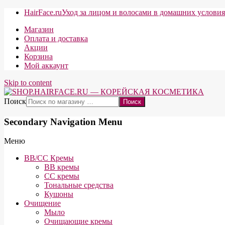
HairFace.ru
Уход за лицом и волосами в домашних услови
Магазин
Оплата и доставка
Акции
Корзина
Мой аккаунт
Skip to content
Поиск
Secondary Navigation Menu
Меню
BB/CC Кремы
BB кремы
СС кремы
Тональные средства
Кушоны
Очищение
Мыло
Очищающие кремы