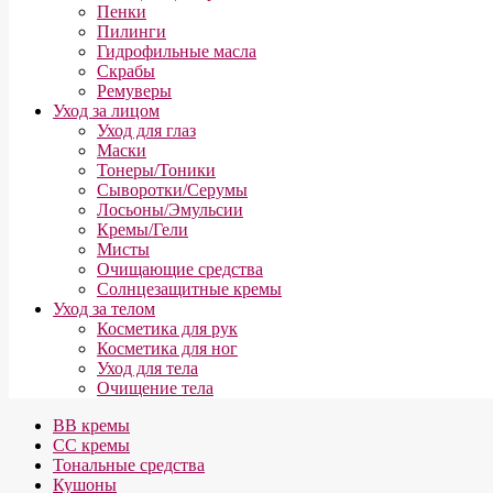
Пенки
Пилинги
Гидрофильные масла
Скрабы
Ремуверы
Уход за лицом
Уход для глаз
Маски
Тонеры/Тоники
Сыворотки/Серумы
Лосьоны/Эмульсии
Кремы/Гели
Мисты
Очищающие средства
Солнцезащитные кремы
Уход за телом
Косметика для рук
Косметика для ног
Уход для тела
Очищение тела
BB кремы
СС кремы
Тональные средства
Кушоны