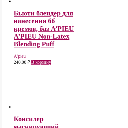
Бьюти блендер для
нанесения бб
кремов, баз A’PIEU
A’PIEU Non-Latex
Blending Puff
A’pieu
240,00
₽
В корзину
Консилер
маскирующий