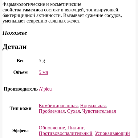
Фармакологические и косметические
свойства
гамелиса
состоят в вяжущей, тонизирующей,
бактерицидной активности. Вызывает сужение сосудов,
уменьшает секрецию сальных желез.
Похожее
Детали
Вес
5 g
Объем
5 мл
Производитель
A’pieu
Комбинированная
,
Нормальная
,
Тип кожи
Проблемная
,
Сухая
,
Чувствительная
Обновление
,
Пилинг
,
Эффект
Противовоспалительный
,
Успокаивающий