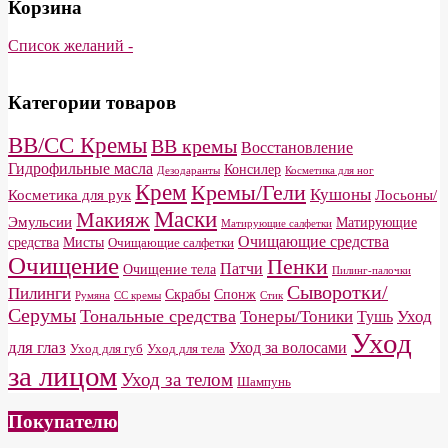
Корзина
Список желаний -
Категории товаров
BB/CC Кремы
BB кремы
Восстановление
Гидрофильные масла
Консилер
Дезодаранты
Косметика для ног
Крем
Кремы/Гели
Кушоны
Косметика для рук
Лосьоны/
Маски
Макияж
Эмульсии
Матирующие
Матирующие салфетки
Очищающие средства
средства
Мисты
Очищающие салфетки
Очищение
Пенки
Патчи
Очищение тела
Пилинг-палочки
Сыворотки/
Пилинги
Скрабы
Спонж
Румяна
СС кремы
Стик
Серумы
Тональные средства
Тонеры/Тоники
Уход
Тушь
Уход
для глаз
Уход за волосами
Уход для губ
Уход для тела
за лицом
Уход за телом
Шампунь
Покупателю