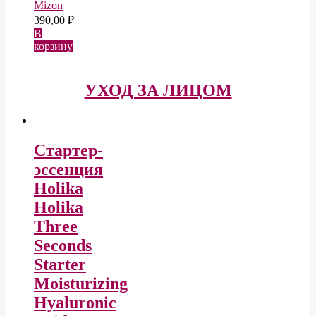
Mizon
390,00
₽
В
корзину
УХОД ЗА ЛИЦОМ
Стартер-
эссенция
Holika
Holika
Three
Seconds
Starter
Moisturizing
Hyaluronic