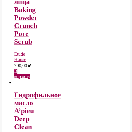
лица
Baking
Powder
Crunch
Pore
Scrub
Etude
House
790,00
₽
В
корзину
Гидрофильное
масло
A’pieu
Deep
Clean