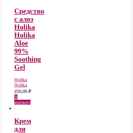
Средство
с алоэ
Holika
Holika
Aloe
99%
Soothing
Gel
Holika
Holika
450,00
₽
В
корзину
Крем
для