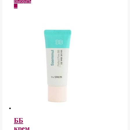
Выбрать
...
ББ
крем