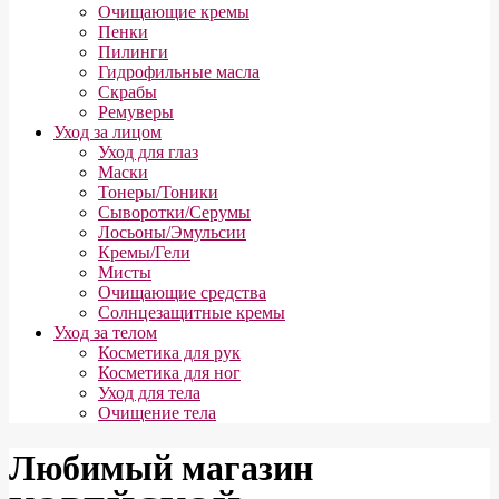
Очищающие кремы
Пенки
Пилинги
Гидрофильные масла
Скрабы
Ремуверы
Уход за лицом
Уход для глаз
Маски
Тонеры/Тоники
Сыворотки/Серумы
Лосьоны/Эмульсии
Кремы/Гели
Мисты
Очищающие средства
Солнцезащитные кремы
Уход за телом
Косметика для рук
Косметика для ног
Уход для тела
Очищение тела
Любимый магазин