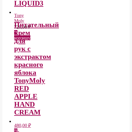
LIQUID3
Tony
Moly
Питательный
720,00
₽
крем
В
корзину
для
рук с
экстрактом
красного
яблока
TonyMoly
RED
APPLE
HAND
CREAM
480,00
₽
В