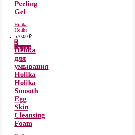
Peeling
Gel
Holika
Holika
570,00
₽
В
корзину
Пенка
для
умывания
Holika
Holika
Smooth
Egg
Skin
Cleansing
Foam