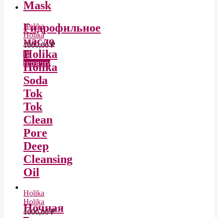
Mask
Гидрофильное
Holika
Holika
масло
1000,00
₽
Holika
В
корзину
Holika
Soda
Tok
Tok
Clean
Pore
Deep
Cleansing
Oil
Holika
Holika
Ночная
1000,00
₽