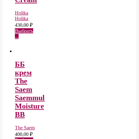
Holika
Holika
430,00
₽
Выбрать
...
ББ
крем
The
Saem
Saemmul
Moisture
BB
The Saem
400,00
₽