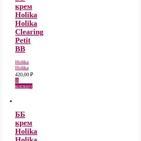
крем
Holika
Holika
Clearing
Petit
BB
Holika
Holika
420,00
₽
В
корзину
ББ
крем
Holika
Holika