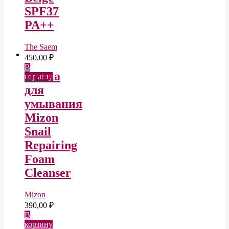
SPF37
PA++
The Saem
450,00
₽
В
Пенка
корзину
для
умывания
Mizon
Snail
Repairing
Foam
Cleanser
Mizon
390,00
₽
В
корзину