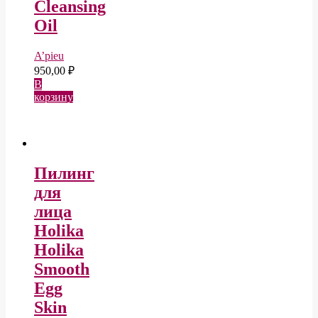
Cleansing
Oil
A’pieu
950,00
₽
В
корзину
Пилинг
для
лица
Holika
Holika
Smooth
Egg
Skin