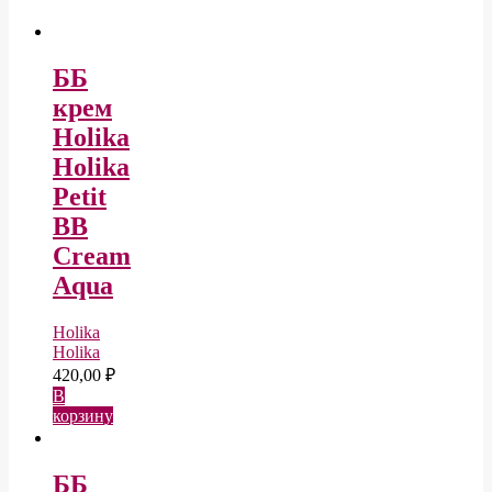
ББ
крем
Holika
Holika
Petit
BB
Cream
Aqua
Holika
Holika
420,00
₽
В
корзину
ББ