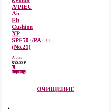
кушон
A’PIEU
Air-
Fit
Cushion
XP
SPF50+/PA+++
(No.21)
A’pieu
850,00
₽
В
корзину
ОЧИЩЕНИЕ