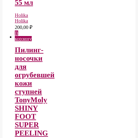
55 мл
Holika
Holika
200,00
₽
В
корзину
Пилинг-
носочки
для
огрубевшей
кожи
ступней
TonyMoly
SHINY
FOOT
SUPER
PEELING