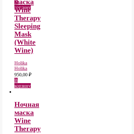
маска
В
корзину
Wine
Therapy
Sleeping
Mask
(White
Wine)
Holika
Holika
950,00
₽
В
корзину
Ночная
маска
Wine
Therapy