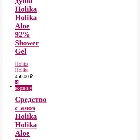
душа
Holika
Holika
Aloe
92%
Shower
Gel
Holika
Holika
450,00
₽
В
корзину
Средство
с алоэ
Holika
Holika
Aloe