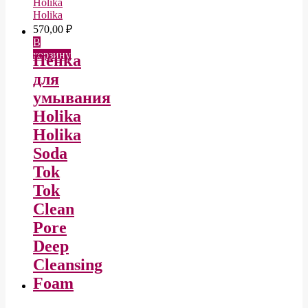
Holika
Holika
570,00
₽
В
корзину
Пенка
для
умывания
Holika
Holika
Soda
Tok
Tok
Clean
Pore
Deep
Cleansing
Foam