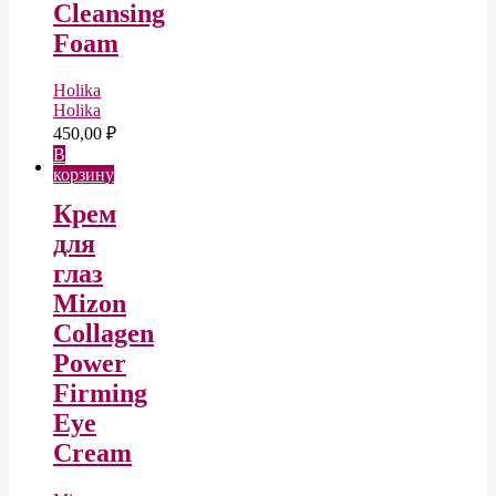
Cleansing
Foam
Holika
Holika
450,00
₽
В
корзину
Крем
для
глаз
Mizon
Collagen
Power
Firming
Eye
Cream