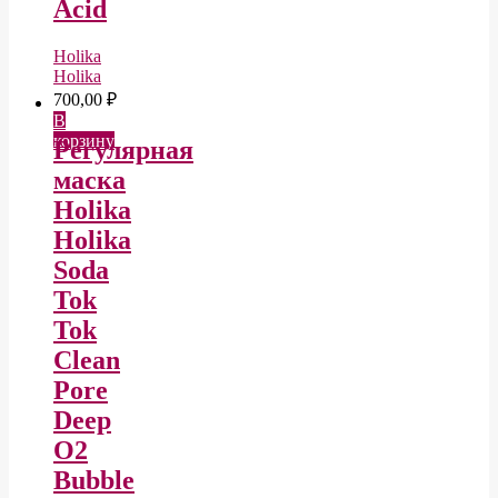
Acid
Holika
Holika
700,00
₽
В
корзину
Регулярная
маска
Holika
Holika
Soda
Tok
Tok
Clean
Pore
Deep
O2
Bubble