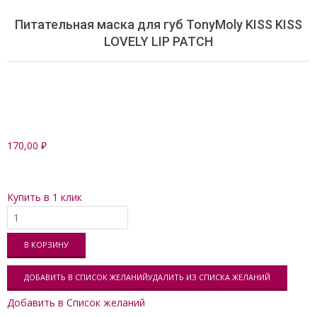
o
n
Питательная маска для губ TonyMoly KISS KISS
LOVELY LIP PATCH
d
a
r
y
N
a
170,00
₽
v
i
g
Купить в 1 клик
a
Количество
t
i
В КОРЗИНУ
o
ДОБАВИТЬ В СПИСОК ЖЕЛАНИЙ
УДАЛИТЬ ИЗ СПИСКА ЖЕЛАНИЙ
n
M
Добавить в Список желаний