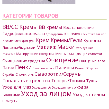
КАТЕГОРИИ ТОВАРОВ
BB/CC Кремы
BB кремы
Восстановление
Гидрофильные масла
Консилер
Дезодаранты
Косметика для ног
Крем
Кремы/Гели
Кушоны
Косметика для рук
Маски
Макияж
Лосьоны/Эмульсии
Матирующие
Матирующие средства
Мисты
Очищающие салфетки
салфетки
Очищение
Очищающие средства
Очищение тела
Пенки
Пилинги
Патчи
Пилинг-палочки
Румяна
СС кремы
Сыворотки/Серумы
Скрабы
Спонж
Стик
Тональные средства
Тонеры/Тоники
Тушь
Уход для глаз
Уход за
Уход для губ
Уход для тела
Уход за лицом
Уход за телом
волосами
Шампунь