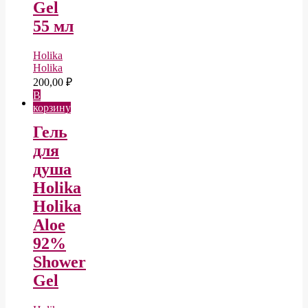
Gel
55 мл
Holika
Holika
200,00
₽
В
корзину
Гель
для
душа
Holika
Holika
Aloe
92%
Shower
Gel