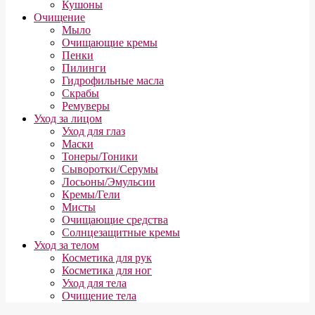
Кушоны
Очищение
Мыло
Очищающие кремы
Пенки
Пилинги
Гидрофильные масла
Скрабы
Ремуверы
Уход за лицом
Уход для глаз
Маски
Тонеры/Тоники
Сыворотки/Серумы
Лосьоны/Эмульсии
Кремы/Гели
Мисты
Очищающие средства
Солнцезащитные кремы
Уход за телом
Косметика для рук
Косметика для ног
Уход для тела
Очищение тела