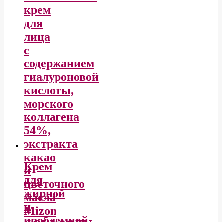
крем
для
лица
с
содержанием
гиалуроновой
кислоты,
морского
коллагена
54%,
экстракта
какао
Крем
и
для
цветочного
жирной
масла
и
Mizon
проблемной