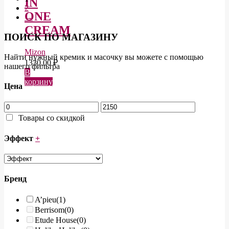
IN
2
ONE
→
CREAM
ПОИСК ПО МАГАЗИНУ
Mizon
Найти нужный кремик и масочку вы можете с помощью
1330,00
₽
нашего фильтра
В
корзину
Цена
Товары со скидкой
Эффект
+
Бренд
A’pieu
(1)
Berrisom
(0)
Etude House
(0)