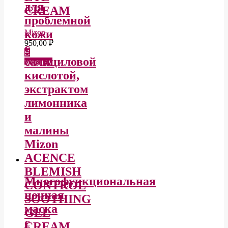
для
CREAM
проблемной
кожи
Mizon
950,00
₽
с
В
салициловой
корзину
кислотой,
экстрактом
лимонника
и
малины
Mizon
ACENCE
BLEMISH
Многофункциональная
CONTROL
ночная
SOOTHING
маска
GEL
с
CREAM