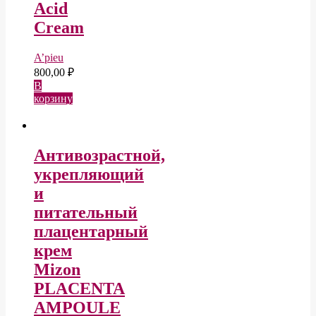
Acid
Cream
A’pieu
800,00
₽
В
корзину
Антивозрастной,
укрепляющий
и
питательный
плацентарный
крем
Mizon
PLACENTA
AMPOULE