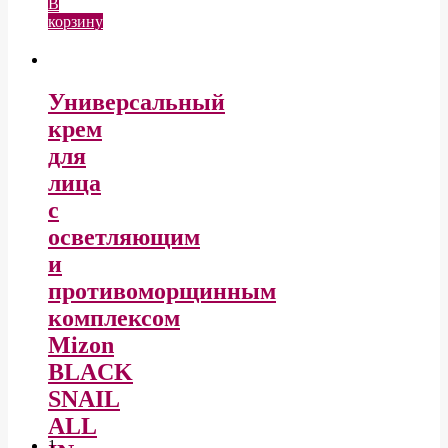
В
корзину
Универсальный
крем
для
лица
с
осветляющим
и
противоморщинным
комплексом
Mizon
BLACK
SNAIL
ALL
1