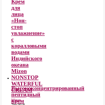
Крем
для
лица
«Нон-
стоп
увлажнение»
с
коралловыми
водами
Индийского
океана
Mizon
NONSTOP
WATERFUL
Высококонцентрированный
CREAM
пептидный
крем
Mizon
790,00
₽