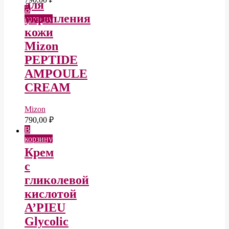
для
В
укрепления
корзину
кожи
Mizon
PEPTIDE
AMPOULE
CREAM
Mizon
790,00
₽
В
корзину
Крем
с
гликолевой
кислотой
A’PIEU
Glycolic