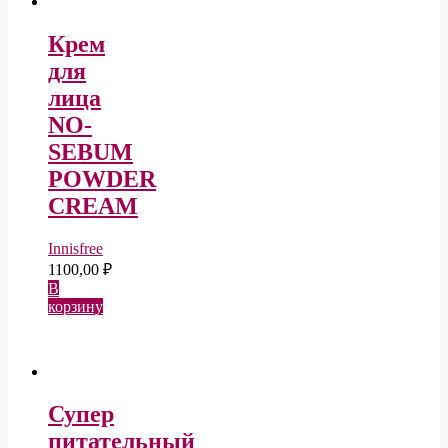
Крем
для
лица
NO-
SEBUM
POWDER
CREAM
Innisfree
1100,00
₽
В
корзину
Супер
питательный