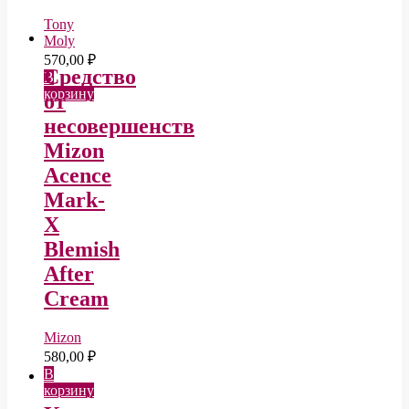
Tony
Moly
570,00
₽
Средство
В
корзину
от
несовершенств
Mizon
Acence
Mark-
X
Blemish
After
Cream
Mizon
580,00
₽
В
корзину