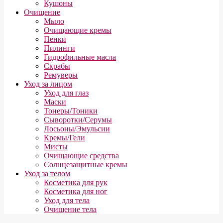
Кушоны
Очищение
Мыло
Очищающие кремы
Пенки
Пилинги
Гидрофильные масла
Скрабы
Ремуверы
Уход за лицом
Уход для глаз
Маски
Тонеры/Тоники
Сыворотки/Серумы
Лосьоны/Эмульсии
Кремы/Гели
Мисты
Очищающие средства
Солнцезащитные кремы
Уход за телом
Косметика для рук
Косметика для ног
Уход для тела
Очищение тела