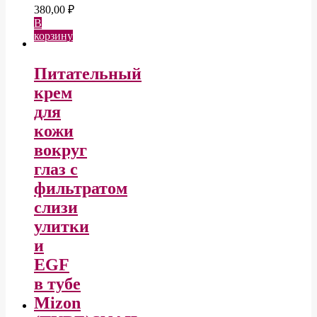
380,00
₽
В
корзину
Питательный
крем
для
кожи
вокруг
глаз с
фильтратом
слизи
улитки
и
EGF
в тубе
Mizon